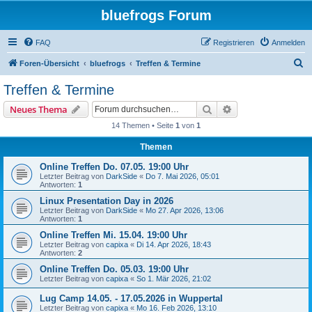
bluefrogs Forum
FAQ
Registrieren
Anmelden
S
Foren-Übersicht
bluefrogs
Treffen & Termine
u
Treffen & Termine
c
Suche
Erweiterte Suche
Neues Thema
h
14 Themen • Seite
1
von
1
e
Themen
Online Treffen Do. 07.05. 19:00 Uhr
Letzter Beitrag von
DarkSide
«
Do 7. Mai 2026, 05:01
Antworten:
1
Linux Presentation Day in 2026
Letzter Beitrag von
DarkSide
«
Mo 27. Apr 2026, 13:06
Antworten:
1
Online Treffen Mi. 15.04. 19:00 Uhr
Letzter Beitrag von
capixa
«
Di 14. Apr 2026, 18:43
Antworten:
2
Online Treffen Do. 05.03. 19:00 Uhr
Letzter Beitrag von
capixa
«
So 1. Mär 2026, 21:02
Lug Camp 14.05. - 17.05.2026 in Wuppertal
Letzter Beitrag von
capixa
«
Mo 16. Feb 2026, 13:10