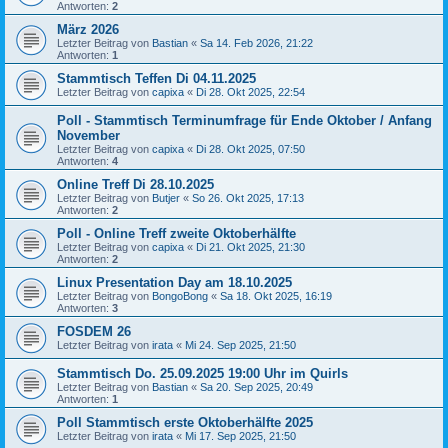
Antworten:
2
März 2026
Letzter Beitrag von
Bastian
«
Sa 14. Feb 2026, 21:22
Antworten:
1
Stammtisch Teffen Di 04.11.2025
Letzter Beitrag von
capixa
«
Di 28. Okt 2025, 22:54
Poll - Stammtisch Terminumfrage für Ende Oktober / Anfang
November
Letzter Beitrag von
capixa
«
Di 28. Okt 2025, 07:50
Antworten:
4
Online Treff Di 28.10.2025
Letzter Beitrag von
Butjer
«
So 26. Okt 2025, 17:13
Antworten:
2
Poll - Online Treff zweite Oktoberhälfte
Letzter Beitrag von
capixa
«
Di 21. Okt 2025, 21:30
Antworten:
2
Linux Presentation Day am 18.10.2025
Letzter Beitrag von
BongoBong
«
Sa 18. Okt 2025, 16:19
Antworten:
3
FOSDEM 26
Letzter Beitrag von
irata
«
Mi 24. Sep 2025, 21:50
Stammtisch Do. 25.09.2025 19:00 Uhr im Quirls
Letzter Beitrag von
Bastian
«
Sa 20. Sep 2025, 20:49
Antworten:
1
Poll Stammtisch erste Oktoberhälfte 2025
Letzter Beitrag von
irata
«
Mi 17. Sep 2025, 21:50