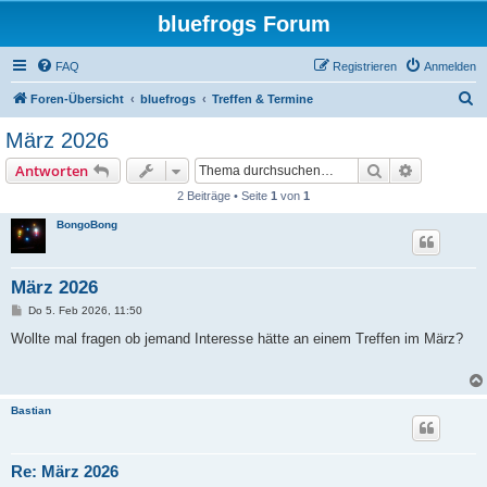
bluefrogs Forum
FAQ
Registrieren
Anmelden
S
Foren-Übersicht
bluefrogs
Treffen & Termine
u
März 2026
c
Suche
Erweiterte
Antworten
h
2 Beiträge • Seite
1
von
1
e
BongoBong
März 2026
B
Do 5. Feb 2026, 11:50
e
i
Wollte mal fragen ob jemand Interesse hätte an einem Treffen im März?
t
r
a
g
Bastian
Re: März 2026