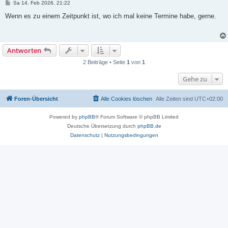
B
Sa 14. Feb 2026, 21:22
e
i
Wenn es zu einem Zeitpunkt ist, wo ich mal keine Termine habe, gerne.
t
r
a
g
Antworten
2 Beiträge • Seite
1
von
1
Gehe zu
Foren-Übersicht
Alle Cookies löschen
Alle Zeiten sind
UTC+02:00
Powered by
phpBB
® Forum Software © phpBB Limited
Deutsche Übersetzung durch
phpBB.de
Datenschutz
|
Nutzungsbedingungen