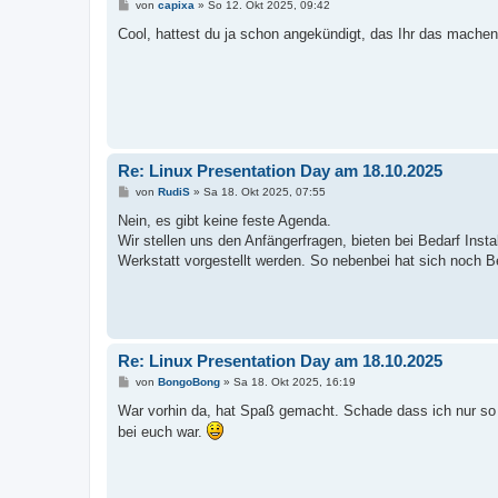
B
von
capixa
»
So 12. Okt 2025, 09:42
e
i
Cool, hattest du ja schon angekündigt, das Ihr das mache
t
r
a
g
Re: Linux Presentation Day am 18.10.2025
B
von
RudiS
»
Sa 18. Okt 2025, 07:55
e
i
Nein, es gibt keine feste Agenda.
t
Wir stellen uns den Anfängerfragen, bieten bei Bedarf Inst
r
a
Werkstatt vorgestellt werden. So nebenbei hat sich noch
g
Re: Linux Presentation Day am 18.10.2025
B
von
BongoBong
»
Sa 18. Okt 2025, 16:19
e
i
War vorhin da, hat Spaß gemacht. Schade dass ich nur so we
t
bei euch war.
r
a
g