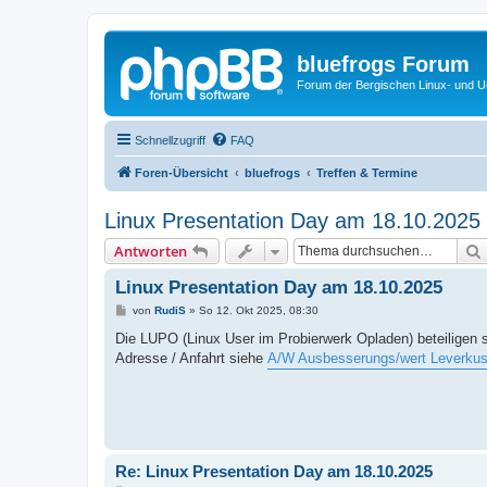
bluefrogs Forum
Forum der Bergischen Linux- und Un
Schnellzugriff
FAQ
Foren-Übersicht
bluefrogs
Treffen & Termine
Linux Presentation Day am 18.10.2025
Antworten
Linux Presentation Day am 18.10.2025
B
von
RudiS
»
So 12. Okt 2025, 08:30
e
i
Die LUPO (Linux User im Probierwerk Opladen) beteiligen 
t
Adresse / Anfahrt siehe
A/W Ausbesserungs/wert Leverkus
r
a
g
Re: Linux Presentation Day am 18.10.2025