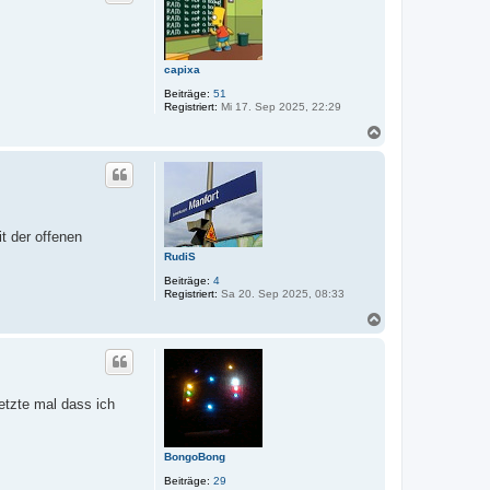
o
b
e
n
capixa
Beiträge:
51
Registriert:
Mi 17. Sep 2025, 22:29
N
a
c
h
o
b
e
t der offenen
n
RudiS
Beiträge:
4
Registriert:
Sa 20. Sep 2025, 08:33
N
a
c
h
o
b
etzte mal dass ich
e
n
BongoBong
Beiträge:
29