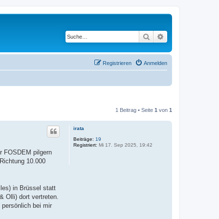
Suche
Erweiterte Suche
Registrieren
Anmelden
1 Beitrag • Seite
1
von
1
irata
Beiträge:
19
Registriert:
Mi 17. Sep 2025, 19:42
Zur FOSDEM pilgern
 Richtung 10.000
es) in Brüssel statt
Olli) dort vertreten.
 persönlich bei mir