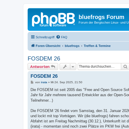
bluefrogs Forum
Forum der Bergischen Linux- und Un
Schnellzugriff
FAQ
Foren-Übersicht
bluefrogs
Treffen & Termine
FOSDEM 26
Antworten
FOSDEM 26
B
von
irata
»
Mi 24. Sep 2025, 21:50
e
i
Die FOSDEM ist seit 2005 das "Free and Open Source Softw
t
Jahr für Jahr mehrere tausend Entwickler aus der Open-
r
a
Teilnehmer...)
g
Die FOSDEM '26 findet vom Samstag, den 31. Januar 2026 bi
und lockt mit top Vorträgen. Wir (die bluefrogs) fahren sch
Abfahrt ist am Freitag Nachmittag (30.12.), Unterkunft ist
(irata) - momentan sind noch zwei Plätze im PKW frei (Autof