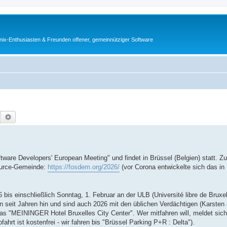
ix-Enthusiasten & Freunden offener, gemeinnütziger Software
Suche
Erweiterte Suche
are Developers' European Meeting" und findet in Brüssel (Belgien) statt. 
Source-Gemeinde:
https://fosdem.org/2026/
(vor Corona entwickelte sich das in
s einschließlich Sonntag, 1. Februar an der ULB (Université libre de Bruxell
on seit Jahren hin und sind auch 2026 mit den üblichen Verdächtigen (Karsten & 
 das "MEININGER Hotel Bruxelles City Center". Wer mitfahren will, meldet sich
ahrt ist kostenfrei - wir fahren bis "Brüssel Parking P+R : Delta").