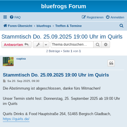
bluefrogs Forum
FAQ
Registrieren
Anmelden
S
Foren-Übersicht
bluefrogs
Treffen & Termine
u
Stammtisch Do. 25.09.2025 19:00 Uhr im Quirls
c
Suche
Erweiterte
Antworten
h
2 Beiträge • Seite
1
von
1
e
capixa
Stammtisch Do. 25.09.2025 19:00 Uhr im Quirls
B
Sa 20. Sep 2025, 09:30
e
i
Die Abstimmung ist abgeschlossen, danke fürs Mitmachen!
t
r
a
Unser Termin steht fest: Donnerstag, 25. September 2025 ab 19:00 Uhr
g
im Quirls
Quirls Drinks & Food Hauptstraße 264, 51465 Bergisch Gladbach,
https://quirls.de/