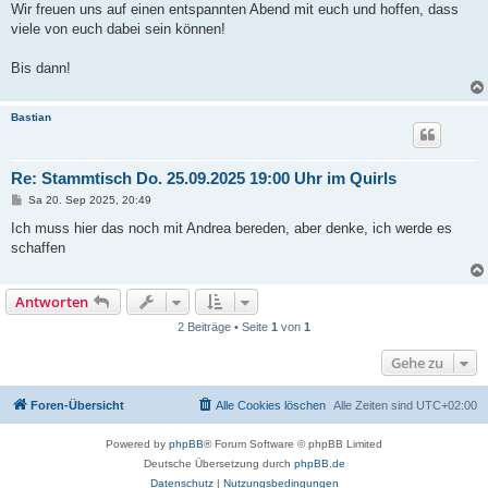
Wir freuen uns auf einen entspannten Abend mit euch und hoffen, dass
viele von euch dabei sein können!
Bis dann!
Bastian
Re: Stammtisch Do. 25.09.2025 19:00 Uhr im Quirls
B
Sa 20. Sep 2025, 20:49
e
i
Ich muss hier das noch mit Andrea bereden, aber denke, ich werde es
t
schaffen
r
a
g
Antworten
2 Beiträge • Seite
1
von
1
Gehe zu
Foren-Übersicht
Alle Cookies löschen
Alle Zeiten sind
UTC+02:00
Powered by
phpBB
® Forum Software © phpBB Limited
Deutsche Übersetzung durch
phpBB.de
Datenschutz
|
Nutzungsbedingungen