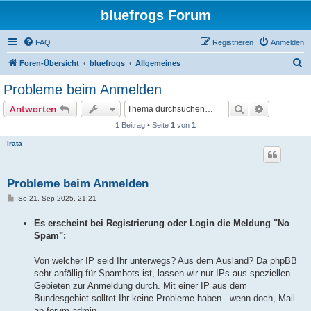
bluefrogs Forum
FAQ
Registrieren
Anmelden
S
Foren-Übersicht
bluefrogs
Allgemeines
u
Probleme beim Anmelden
c
Suche
Erweiterte
Antworten
h
1 Beitrag • Seite
1
von
1
e
irata
Probleme beim Anmelden
B
So 21. Sep 2025, 21:21
e
i
Es erscheint bei Registrierung oder Login die Meldung "No
t
r
Spam":
a
g
Von welcher IP seid Ihr unterwegs? Aus dem Ausland? Da phpBB
sehr anfällig für Spambots ist, lassen wir nur IPs aus speziellen
Gebieten zur Anmeldung durch. Mit einer IP aus dem
Bundesgebiet solltet Ihr keine Probleme haben - wenn doch, Mail
an forum-admin.