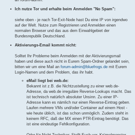
Ich nutze Tor und erhalte beim Anmelden "No Spam":
siehe oben - je nach Tor-Exit-Node hast Du eine IP von irgendwo
auf der Welt. Nutze zum Registrieren und Anmelden einen
normalen Browser und das aus dem Einwahlgebiet der
Bundesrepublik Deutschland.
Aktivierungs-Email kommt nicht:
Solltet Ihr Probleme beim Anmelden mit der Aktivierungsmail
haben und diese auch nicht in Eurem Spam-Ordner gelandet sein,
bitten wir um eine Mail an
forum-admin@bluefrogs.de
mit Eurem
Login-Namen und dem Problem, das ihr habt.
eMail liegt bei web.de:
Bekannt ist z.B. die Nichtzustellung zu einer web.de-
Adresse, da web.de irreguläre Reverse-Lookups macht. Das
ist technisch natürlich absoluter Unsinn. Zu einer IP-
Adresse kann es nämlich nur einen Reverse-Eintrag geben.
Laufen mehrere VMs und/oder Container auf einem Host -
wie heute üblich, ist das schon unmöglich. Zudem steht in
keinem RFC, daß der MX einen PTR-Eintrag benötigt. Das
ist eine eindeutige Fehlkonfiguration.
Oder für Nicht-Techniker: Stellt Euch vor, Krümelmonster