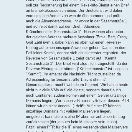
soll zur Registrierung bei einem Keks-Info-Dienst einen Brief
an krümelkekse.de schreiben. Der Briefdienst wird dabei
vom gleichen Admin von web.de übernommen und prüft
auch die Absenderadresse. Ihr wohnt in der Sesamstraße 1
und schreibt damit auf den Brief: "Absender:
Krümelmonster, Sesamstraße 1". Nun wohnen aber unter
der gleichen Adresse mehrere Anwohner (Ernie, Bert, Groby,
Graf Zahl uvm.), dabei kann es aber nur einen Reverse-
Eintrag auf einen einzigen Anwohner geben. Das ist in dem
Fall leider Kermit, der hat sich als allererster registriert, der
Reverse von Sesamstraße 1 zeigt damit auf: "Kermit,
Sesamstraße 1". Der Brief wird also nicht zugestellt, da der
Reverse-Eintrag nicht stimmt ("Krümelmonster" ist ungleich
"Kermit"). Ihr erhaltet die Nachricht "Nicht zustellbar, da
Adresseintrag für Sesamstraße 1 nicht stimmt".
Genau so etwas macht web.de im Internet. Wir haben heute
nicht nur viele VMs auf VM-Hosts, sondern darauf auch
noch Container, zudem können auf einem Server unzählige
Domains liegen. (Wir haben z.B. einen vServer, dessen PTR
könnn wir eh nicht ändern...) Heißt: Auf einer IP können
unzählige Domains mit validen Mailservern liegen,
umgekehrt kann die einzelne IP aber nur auf einen Eintrag
zurückzeigen (der ja auch kein Mailserver sein muss).
Fazit: einen PTR für die IP eines versendenden Mailservers