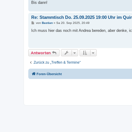
Bis dann!
Re: Stammtisch Do. 25.09.2025 19:00 Uhr im Quir
B
von
Bastian
»
Sa 20. Sep 2025, 20:49
e
i
Ich muss hier das noch mit Andrea bereden, aber denke, i
t
r
a
g
Antworten
Zurück zu „Treffen & Termine“
Foren-Übersicht