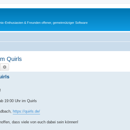
ix-Enthusiasten & Freunden offener, gemeinnütziger Software
m Quirls
Suche
Erweiterte Suche
irls
!
ab 19:00 Uhr im Quirls
ladbach,
https://quirls.de/
offen, dass viele von euch dabei sein können!