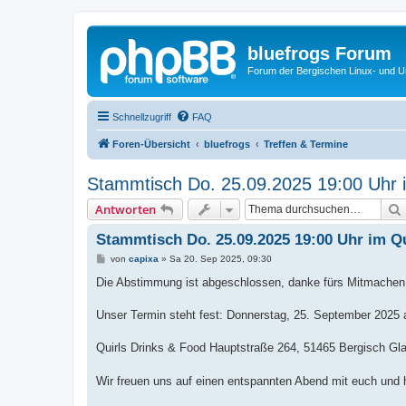
bluefrogs Forum
Forum der Bergischen Linux- und Un
Schnellzugriff
FAQ
Foren-Übersicht
bluefrogs
Treffen & Termine
Stammtisch Do. 25.09.2025 19:00 Uhr i
Antworten
Stammtisch Do. 25.09.2025 19:00 Uhr im Qu
B
von
capixa
»
Sa 20. Sep 2025, 09:30
e
i
Die Abstimmung ist abgeschlossen, danke fürs Mitmachen
t
r
a
Unser Termin steht fest: Donnerstag, 25. September 2025 
g
Quirls Drinks & Food Hauptstraße 264, 51465 Bergisch G
Wir freuen uns auf einen entspannten Abend mit euch und h