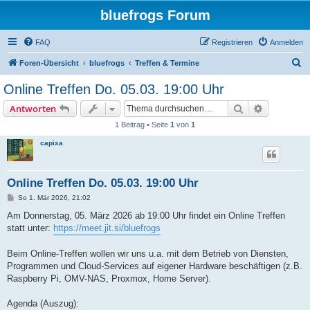
bluefrogs Forum
FAQ
Registrieren
Anmelden
S
Foren-Übersicht
bluefrogs
Treffen & Termine
u
Online Treffen Do. 05.03. 19:00 Uhr
c
Suche
Erweiterte
Antworten
h
1 Beitrag • Seite
1
von
1
e
capixa
Online Treffen Do. 05.03. 19:00 Uhr
B
So 1. Mär 2026, 21:02
e
i
Am Donnerstag, 05. März 2026 ab 19:00 Uhr findet ein Online Treffen
t
statt unter:
https://meet.jit.si/bluefrogs
r
a
g
Beim Online-Treffen wollen wir uns u.a. mit dem Betrieb von Diensten,
Programmen und Cloud-Services auf eigener Hardware beschäftigen (z.B.
Raspberry Pi, OMV-NAS, Proxmox, Home Server).
Agenda (Auszug):