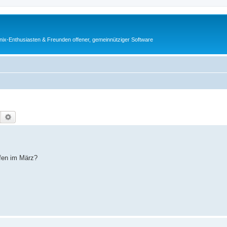
ix-Enthusiasten & Freunden offener, gemeinnütziger Software
Suche
Erweiterte Suche
ffen im März?