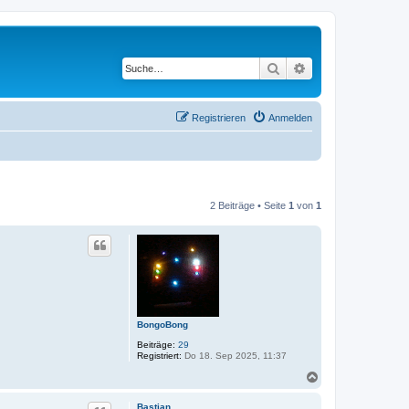
Suche
Erweiterte Suche
Registrieren
Anmelden
2 Beiträge • Seite
1
von
1
BongoBong
Beiträge:
29
Registriert:
Do 18. Sep 2025, 11:37
N
a
c
Bastian