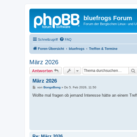
bluefrogs Forum
Forum der Bergischen Linux- und Un
Schnellzugriff
FAQ
Foren-Übersicht
bluefrogs
Treffen & Termine
März 2026
Antworten
März 2026
B
von
BongoBong
»
Do 5. Feb 2026, 11:50
e
i
Wollte mal fragen ob jemand Interesse hätte an einem Tre
t
r
a
g
Re: März 2026