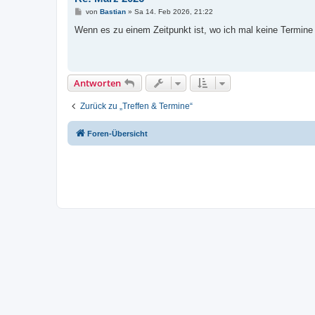
B
von
Bastian
»
Sa 14. Feb 2026, 21:22
e
i
Wenn es zu einem Zeitpunkt ist, wo ich mal keine Termine
t
r
a
g
Antworten
Zurück zu „Treffen & Termine“
Foren-Übersicht