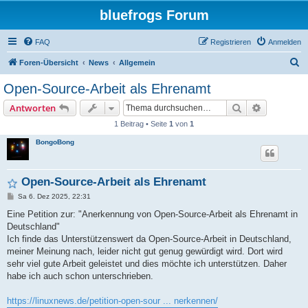
bluefrogs Forum
FAQ
Registrieren
Anmelden
S
Foren-Übersicht
News
Allgemein
u
Open-Source-Arbeit als Ehrenamt
c
Suche
Erweiterte
Antworten
h
1 Beitrag • Seite
1
von
1
e
BongoBong
Open-Source-Arbeit als Ehrenamt
B
Sa 6. Dez 2025, 22:31
e
i
Eine Petition zur: "Anerkennung von Open-Source-Arbeit als Ehrenamt in
t
Deutschland"
r
a
Ich finde das Unterstützenswert da Open-Source-Arbeit in Deutschland,
g
meiner Meinung nach, leider nicht gut genug gewürdigt wird. Dort wird
sehr viel gute Arbeit geleistet und dies möchte ich unterstützen. Daher
habe ich auch schon unterschrieben.
https://linuxnews.de/petition-open-sour ... nerkennen/