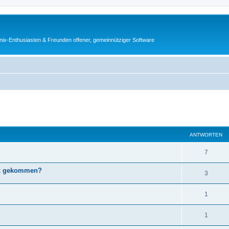
ix-Enthusiasten & Freunden offener, gemeinnütziger Software
eiterte Suche
ANTWORTEN
7
nux gekommen?
3
1
1