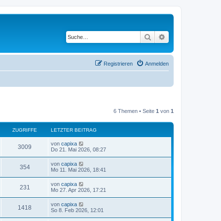
Suche
Erweiterte Suche
Registrieren
Anmelden
6 Themen • Seite
1
von
1
ZUGRIFFE
LETZTER BEITRAG
von
capixa
3009
Do 21. Mai 2026, 08:27
von
capixa
354
Mo 11. Mai 2026, 18:41
von
capixa
231
Mo 27. Apr 2026, 17:21
von
capixa
1418
So 8. Feb 2026, 12:01