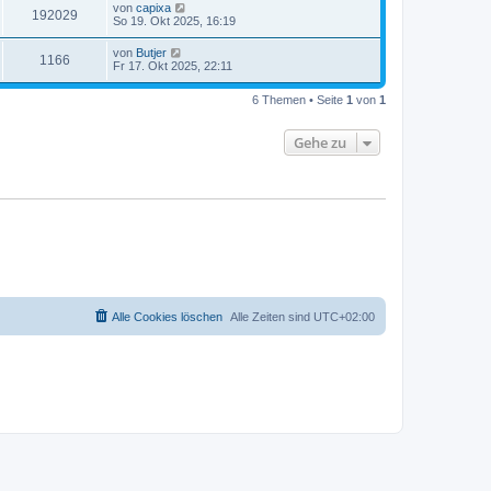
von
capixa
192029
So 19. Okt 2025, 16:19
von
Butjer
1166
Fr 17. Okt 2025, 22:11
6 Themen • Seite
1
von
1
Gehe zu
Alle Cookies löschen
Alle Zeiten sind
UTC+02:00