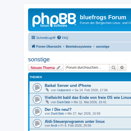
bluefrogs Forum
Forum der Bergischen Linux- und Un
Schnellzugriff
FAQ
Foren-Übersicht
Betriebssysteme
sonstige
sonstige
Suche
Erw
Neues Thema
THEMEN
Baikal Server und iPhone
von
Uelpenich
»
Sa 14. Feb 2026, 17:06
Vielleicht bald das Ende von freie OS wie Li
von
DarkSide
»
Mo 11. Mai 2026, 16:41
Der / Die neu!?
von
DarkSide
»
Mo 27. Apr 2026, 15:59
Aldi-Steuerprogramm unter linux
von
ferdi
»
Fr 6. Feb 2026, 20:56