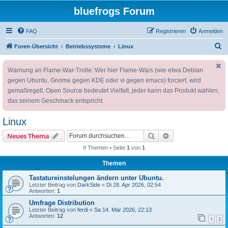
bluefrogs Forum
FAQ
Registrieren
Anmelden
S
Foren-Übersicht
Betriebssysteme
Linux
u
Warnung an Flame-War-Trolle: Wer hier Flame-Wars (wie etwa Debian
c
gegen Ubuntu, Gnome gegen KDE oder vi gegen emacs) forciert, wird
h
gemaßregelt. Open Source bedeutet Vielfalt, jeder kann das Produkt wählen,
e
das seinem Geschmack entspricht.
Linux
Suche
Erweiterte Suche
Neues Thema
9 Themen • Seite
1
von
1
Themen
Tastatureinstelungen ändern unter Ubuntu.
Letzter Beitrag von
DarkSide
«
Di 28. Apr 2026, 02:54
Antworten:
1
Umfrage Distribution
Letzter Beitrag von
ferdi
«
Sa 14. Mär 2026, 22:13
Antworten:
12
1
2