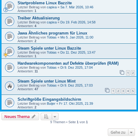
Startprobleme Linux Bazzite
Letzter Beitrag von
capixa
«
Sa 7. Mär 2026, 10:46
Antworten:
1
Treiber Aktualisierung
Letzter Beitrag von
capixa
«
Do 19. Feb 2026, 14:58
Antworten:
4
Jawa Ähnliches programm für Linux
Letzter Beitrag von
Tobias
«
Mo 5. Jan 2026, 11:00
Antworten:
2
Steam Spiele unter Linux Bazzite
Letzter Beitrag von
Tobias
«
Do 11. Dez 2025, 13:47
Antworten:
1
Hardwarekomponenten auf Defekte überprüfen (RAM)
Letzter Beitrag von
Tobias
«
Di 9. Dez 2025, 17:04
Antworten:
11
1
2
Steam Spiele unter Linux Mint
Letzter Beitrag von
Tobias
«
Di 9. Dez 2025, 17:03
Antworten:
47
1
2
3
4
5
Schriftgröße Eingangsbildschirm
Letzter Beitrag von
Butjer
«
Fr 17. Okt 2025, 21:39
Antworten:
2
Neues Thema
9 Themen • Seite
1
von
1
Gehe zu