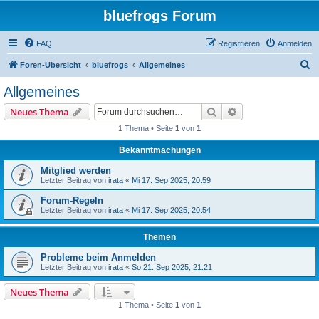
bluefrogs Forum
FAQ
Registrieren
Anmelden
S
Foren-Übersicht
bluefrogs
Allgemeines
u
Allgemeines
c
Suche
Erweiterte Suche
Neues Thema
h
1 Thema • Seite
1
von
1
e
Bekanntmachungen
Mitglied werden
Letzter Beitrag von
irata
«
Mi 17. Sep 2025, 20:59
Forum-Regeln
Letzter Beitrag von
irata
«
Mi 17. Sep 2025, 20:54
Themen
Probleme beim Anmelden
Letzter Beitrag von
irata
«
So 21. Sep 2025, 21:21
Neues Thema
1 Thema • Seite
1
von
1