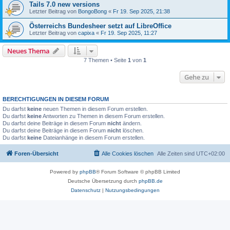
Tails 7.0 new versions
Letzter Beitrag von
BongoBong
«
Fr 19. Sep 2025, 21:38
Österreichs Bundesheer setzt auf LibreOffice
Letzter Beitrag von
capixa
«
Fr 19. Sep 2025, 11:27
Neues Thema
7 Themen • Seite
1
von
1
Gehe zu
BERECHTIGUNGEN IN DIESEM FORUM
Du darfst
keine
neuen Themen in diesem Forum erstellen.
Du darfst
keine
Antworten zu Themen in diesem Forum erstellen.
Du darfst deine Beiträge in diesem Forum
nicht
ändern.
Du darfst deine Beiträge in diesem Forum
nicht
löschen.
Du darfst
keine
Dateianhänge in diesem Forum erstellen.
Foren-Übersicht
Alle Cookies löschen
Alle Zeiten sind
UTC+02:00
Powered by
phpBB
® Forum Software © phpBB Limited
Deutsche Übersetzung durch
phpBB.de
Datenschutz
|
Nutzungsbedingungen