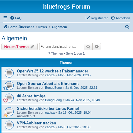
bluefrogs Forum
FAQ
Registrieren
Anmelden
S
Foren-Übersicht
News
Allgemein
u
Allgemein
c
Suche
Erweiterte Suche
Neues Thema
h
7 Themen • Seite
1
von
1
e
Themen
OpenWrt 25.12 wechselt Paketmanager
Letzter Beitrag von
capixa
«
Mo 9. Mär 2026, 12:35
Open-Source-Arbeit als Ehrenamt
Letzter Beitrag von
BongoBong
«
Sa 6. Dez 2025, 22:31
40 Jahre Amiga
Letzter Beitrag von
BongoBong
«
Mo 24. Nov 2025, 10:48
Sicherheitslücke bei Linux Kernel
Letzter Beitrag von
capixa
«
Sa 18. Okt 2025, 19:04
Antworten:
3
VPN-Anbieter tracken
Letzter Beitrag von
capixa
«
Mo 6. Okt 2025, 18:30