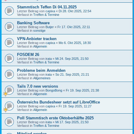
Stammtisch Teffen Di 04.11.2025
Letzter Beitrag von
capixa
«
Di 28. Okt 2025, 22:54
Verfasst in
Treffen & Termine
Banking Software
Letzter Beitrag von
Butjer
«
Fr 17. Okt 2025, 22:11
Verfasst in
sonstige
VPN-Anbieter tracken
Letzter Beitrag von
capixa
«
Mo 6. Okt 2025, 18:30
Verfasst in
Allgemein
FOSDEM 26
Letzter Beitrag von
irata
«
Mi 24. Sep 2025, 21:50
Verfasst in
Treffen & Termine
Probleme beim Anmelden
Letzter Beitrag von
irata
«
So 21. Sep 2025, 21:21
Verfasst in
Allgemeines
Tails 7.0 new versions
Letzter Beitrag von
BongoBong
«
Fr 19. Sep 2025, 21:38
Verfasst in
Allgemein
Österreichs Bundesheer setzt auf LibreOffice
Letzter Beitrag von
capixa
«
Fr 19. Sep 2025, 11:27
Verfasst in
Allgemein
Poll Stammtisch erste Oktoberhälfte 2025
Letzter Beitrag von
irata
«
Mi 17. Sep 2025, 21:50
Verfasst in
Treffen & Termine
Mitglied werden