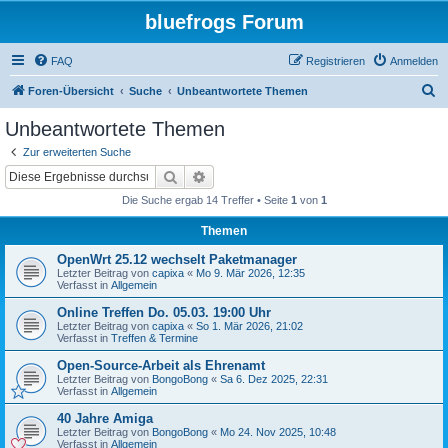
bluefrogs Forum
FAQ
Registrieren
Anmelden
S
Foren-Übersicht
Suche
Unbeantwortete Themen
u
Unbeantwortete Themen
c
Zur erweiterten Suche
h
Suche
Erweiterte Suche
e
Die Suche ergab 14 Treffer • Seite
1
von
1
Themen
OpenWrt 25.12 wechselt Paketmanager
Letzter Beitrag von
capixa
«
Mo 9. Mär 2026, 12:35
Verfasst in
Allgemein
Online Treffen Do. 05.03. 19:00 Uhr
Letzter Beitrag von
capixa
«
So 1. Mär 2026, 21:02
Verfasst in
Treffen & Termine
Open-Source-Arbeit als Ehrenamt
Letzter Beitrag von
BongoBong
«
Sa 6. Dez 2025, 22:31
Verfasst in
Allgemein
40 Jahre Amiga
Letzter Beitrag von
BongoBong
«
Mo 24. Nov 2025, 10:48
Verfasst in
Allgemein