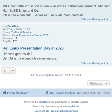
Mit Linux hatte ich schon in den 90er erste Erfahrungen gemacht. Mit Red
Hat, SuSE Linux und Co.
Ich nutze einen NAS Server mit Linux als mein privaten ...
Rufe den Beitrag auf
von
DarkSide
Mo 27. Apr 2026, 13:06
Forum:
Treffen & Termine
Thema:
Linux Presentation Day in 2026
Antworten:
1
Zugriffe:
470
Re: Linux Presentation Day in 2026
Um was geht es da?
Der Ort ist ja eigentlich ein repaircafe.
Rufe den Beitrag auf
Die Suche ergab 6 Treffer • Seite
1
von
1
Gehe zu
Foren-Übersicht
Alle Cookies löschen
Alle Zeiten sind
UTC+02:00
Powered by
phpBB
® Forum Software © phpBB Limited
Deutsche Übersetzung durch
phpBB.de
Datenschutz
|
Nutzungsbedingungen