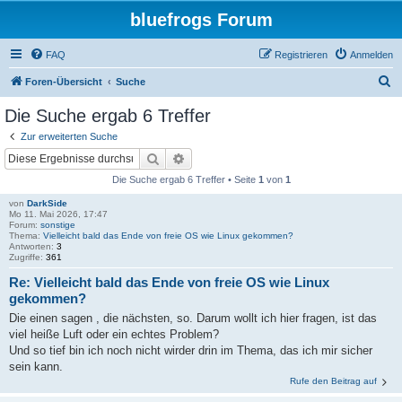
bluefrogs Forum
FAQ
Registrieren
Anmelden
S
Foren-Übersicht
Suche
u
Die Suche ergab 6 Treffer
c
Zur erweiterten Suche
h
Suche
Erweiterte Suche
e
Die Suche ergab 6 Treffer • Seite
1
von
1
von
DarkSide
Mo 11. Mai 2026, 17:47
Forum:
sonstige
Thema:
Vielleicht bald das Ende von freie OS wie Linux gekommen?
Antworten:
3
Zugriffe:
361
Re: Vielleicht bald das Ende von freie OS wie Linux
gekommen?
Die einen sagen , die nächsten, so. Darum wollt ich hier fragen, ist das
viel heiße Luft oder ein echtes Problem?
Und so tief bin ich noch nicht wirder drin im Thema, das ich mir sicher
sein kann.
Rufe den Beitrag auf