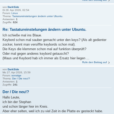
von
DarkSide
Di 28. Apr 2026, 02:54
Forum:
Linux
Thema:
Tastatureinstelungen ändern unter Ubuntu.
Antworten:
1
Zugriffe:
624
Re: Tastatureinstelungen ändern unter Ubuntu.
Ich schieße mal ins Blaue.
Keybord schon mal sauber gemacht unter den keys? (Als alt gedienter
zocker, kennt man versiffte keybords schon mal).
Die Keys die klemmen schon mal auf funktion überprüft?
Oder mal gegen anderes keybord getauscht?
(Maus und Keybord hab ich immer als Ersatz hier liegen ...
Rufe den Beitrag auf
von
DarkSide
Mo 27. Apr 2026, 15:59
Forum:
sonstige
Thema:
Der / Die neu!?
Antworten:
1
Zugriffe:
241
Der / Die neu!?
Hallo Leute,
ich bin der Stephan
und schon länger hier im Kreis.
Aber eher selten, weil ich zu viel Zeit in die Platte ev gesteckt habe.