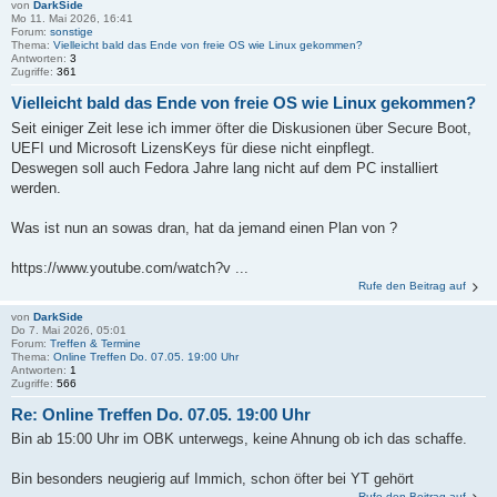
von
DarkSide
Mo 11. Mai 2026, 16:41
Forum:
sonstige
Thema:
Vielleicht bald das Ende von freie OS wie Linux gekommen?
Antworten:
3
Zugriffe:
361
Vielleicht bald das Ende von freie OS wie Linux gekommen?
Seit einiger Zeit lese ich immer öfter die Diskusionen über Secure Boot,
UEFI und Microsoft LizensKeys für diese nicht einpflegt.
Deswegen soll auch Fedora Jahre lang nicht auf dem PC installiert
werden.
Was ist nun an sowas dran, hat da jemand einen Plan von ?
https://www.youtube.com/watch?v ...
Rufe den Beitrag auf
von
DarkSide
Do 7. Mai 2026, 05:01
Forum:
Treffen & Termine
Thema:
Online Treffen Do. 07.05. 19:00 Uhr
Antworten:
1
Zugriffe:
566
Re: Online Treffen Do. 07.05. 19:00 Uhr
Bin ab 15:00 Uhr im OBK unterwegs, keine Ahnung ob ich das schaffe.
Bin besonders neugierig auf Immich, schon öfter bei YT gehört
Rufe den Beitrag auf