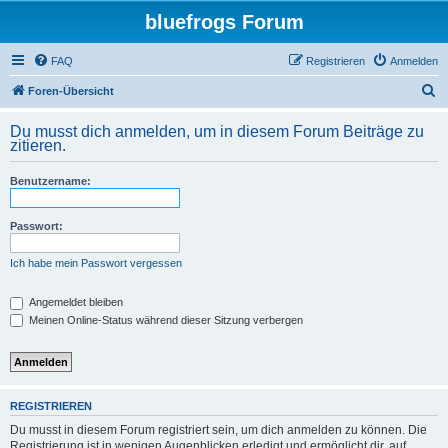
bluefrogs Forum
FAQ
Registrieren
Anmelden
S
Foren-Übersicht
u
Du musst dich anmelden, um in diesem Forum Beiträge zu
c
zitieren.
h
Benutzername:
e
Passwort:
Ich habe mein Passwort vergessen
Angemeldet bleiben
Meinen Online-Status während dieser Sitzung verbergen
REGISTRIEREN
Du musst in diesem Forum registriert sein, um dich anmelden zu können. Die
Registrierung ist in wenigen Augenblicken erledigt und ermöglicht dir, auf