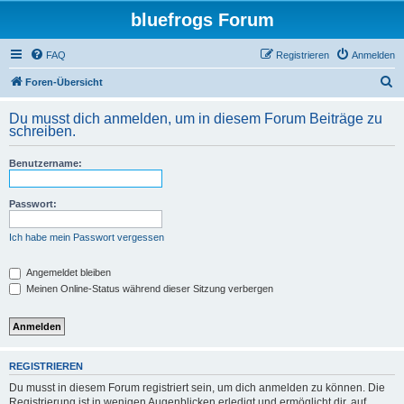
bluefrogs Forum
FAQ
Registrieren
Anmelden
S
Foren-Übersicht
u
Du musst dich anmelden, um in diesem Forum Beiträge zu
c
schreiben.
h
Benutzername:
e
Passwort:
Ich habe mein Passwort vergessen
Angemeldet bleiben
Meinen Online-Status während dieser Sitzung verbergen
REGISTRIEREN
Du musst in diesem Forum registriert sein, um dich anmelden zu können. Die
Registrierung ist in wenigen Augenblicken erledigt und ermöglicht dir, auf