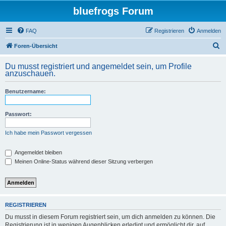
bluefrogs Forum
FAQ
Registrieren
Anmelden
S
Foren-Übersicht
u
Du musst registriert und angemeldet sein, um Profile
c
anzuschauen.
h
Benutzername:
e
Passwort:
Ich habe mein Passwort vergessen
Angemeldet bleiben
Meinen Online-Status während dieser Sitzung verbergen
REGISTRIEREN
Du musst in diesem Forum registriert sein, um dich anmelden zu können. Die
Registrierung ist in wenigen Augenblicken erledigt und ermöglicht dir, auf