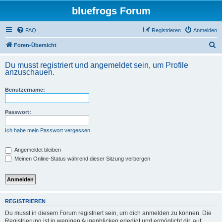
bluefrogs Forum
FAQ
Registrieren
Anmelden
S
Foren-Übersicht
u
Du musst registriert und angemeldet sein, um Profile
c
anzuschauen.
h
Benutzername:
e
Passwort:
Ich habe mein Passwort vergessen
Angemeldet bleiben
Meinen Online-Status während dieser Sitzung verbergen
REGISTRIEREN
Du musst in diesem Forum registriert sein, um dich anmelden zu können. Die
Registrierung ist in wenigen Augenblicken erledigt und ermöglicht dir, auf