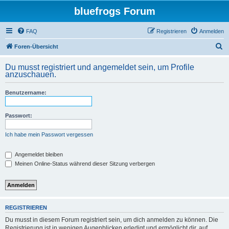
bluefrogs Forum
FAQ
Registrieren
Anmelden
S
Foren-Übersicht
u
Du musst registriert und angemeldet sein, um Profile
c
anzuschauen.
h
Benutzername:
e
Passwort:
Ich habe mein Passwort vergessen
Angemeldet bleiben
Meinen Online-Status während dieser Sitzung verbergen
REGISTRIEREN
Du musst in diesem Forum registriert sein, um dich anmelden zu können. Die
Registrierung ist in wenigen Augenblicken erledigt und ermöglicht dir, auf