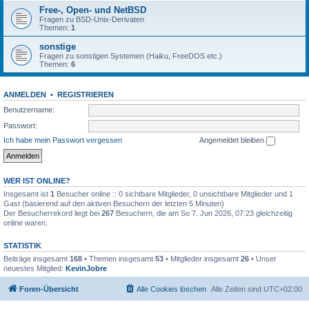
Free-, Open- und NetBSD
Fragen zu BSD-Unix-Derivaten
Themen:
1
sonstige
Fragen zu sonstigen Systemen (Haiku, FreeDOS etc.)
Themen:
6
ANMELDEN
•
REGISTRIEREN
Benutzername:
Passwort:
Ich habe mein Passwort vergessen
Angemeldet bleiben
WER IST ONLINE?
Insgesamt ist
1
Besucher online :: 0 sichtbare Mitglieder, 0 unsichtbare Mitglieder und 1
Gast (basierend auf den aktiven Besuchern der letzten 5 Minuten)
Der Besucherrekord liegt bei
267
Besuchern, die am So 7. Jun 2026, 07:23 gleichzeitig
online waren.
STATISTIK
Beiträge insgesamt
168
• Themen insgesamt
53
• Mitglieder insgesamt
26
• Unser
neuestes Mitglied:
KevinJobre
Foren-Übersicht
Alle Cookies löschen
Alle Zeiten sind
UTC+02:00