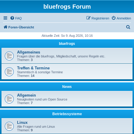
bluefrogs Forum
FAQ
Registrieren
Anmelden
S
Foren-Übersicht
u
Aktuelle Zeit: So 9. Aug 2026, 10:16
c
bluefrogs
h
Allgemeines
e
Fragen über die bluefrogs, Mitgliedschaft, unsere Regeln etc.
Themen:
3
Treffen & Termine
Stammtisch & sonstige Termine
Themen:
14
News
Allgemein
Neuigkeiten rund um Open Source
Themen:
7
Betriebssysteme
Linux
Alle Fragen rund um Linux
Themen:
9