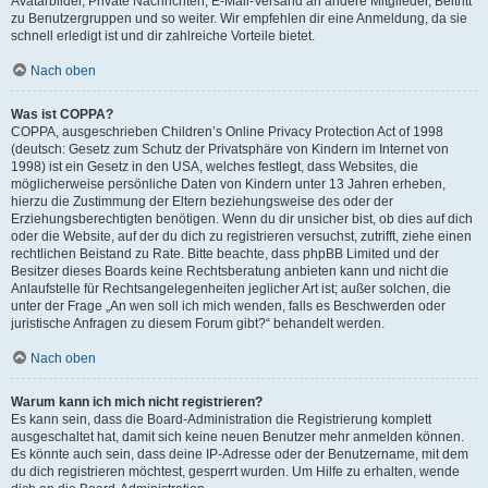
Avatarbilder, Private Nachrichten, E-Mail-Versand an andere Mitglieder, Beitritt
zu Benutzergruppen und so weiter. Wir empfehlen dir eine Anmeldung, da sie
schnell erledigt ist und dir zahlreiche Vorteile bietet.
Nach oben
Was ist COPPA?
COPPA, ausgeschrieben Children’s Online Privacy Protection Act of 1998
(deutsch: Gesetz zum Schutz der Privatsphäre von Kindern im Internet von
1998) ist ein Gesetz in den USA, welches festlegt, dass Websites, die
möglicherweise persönliche Daten von Kindern unter 13 Jahren erheben,
hierzu die Zustimmung der Eltern beziehungsweise des oder der
Erziehungsberechtigten benötigen. Wenn du dir unsicher bist, ob dies auf dich
oder die Website, auf der du dich zu registrieren versuchst, zutrifft, ziehe einen
rechtlichen Beistand zu Rate. Bitte beachte, dass phpBB Limited und der
Besitzer dieses Boards keine Rechtsberatung anbieten kann und nicht die
Anlaufstelle für Rechtsangelegenheiten jeglicher Art ist; außer solchen, die
unter der Frage „An wen soll ich mich wenden, falls es Beschwerden oder
juristische Anfragen zu diesem Forum gibt?“ behandelt werden.
Nach oben
Warum kann ich mich nicht registrieren?
Es kann sein, dass die Board-Administration die Registrierung komplett
ausgeschaltet hat, damit sich keine neuen Benutzer mehr anmelden können.
Es könnte auch sein, dass deine IP-Adresse oder der Benutzername, mit dem
du dich registrieren möchtest, gesperrt wurden. Um Hilfe zu erhalten, wende