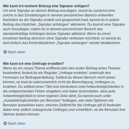
Wie kann ich meinem Beitrag eine Signatur anfügen?
Um eine Signatur an deinen Beitrag anzufügen, musst du zunächst eine
solche in den Einstellungen in deinem persönlichen Bereich entwerfen.
Nachdem du die Signatur erstellt und gespeichert hast, kannst du in jedem
Beitrag das Kästchen „Signatur anhängen“ aktivieren. Du kannst eine Signatur
auch hinzufügen, indem du in deinem persönlichen Bereich das
standardmäßige Anhängen deiner Signatur aktivierst. Wenn du einen
einzelnen Beitrag dennoch ohne Signatur verfassen möchtest, so kannst du
dort einfach das Kontrollkästchen „Signatur anhängen“ wieder deaktivieren.
Nach oben
Wie kann ich eine Umfrage erstellen?
Wenn du ein neues Thema eröffnest oder den ersten Beitrag eines Themas
bearbeitest, findest du ein Register „Umfrage erstellen“ unterhalb des
Formulars zur Beitragserstellung. Solltest du diesen Bereich nicht sehen
können, so hast du wahrscheinlich nicht die Berechtigung, Umfragen zu
erstellen. Du solltest einen Titel und mindestens zwei Antwortmöglichkeiten in
die entsprechenden Felder eingeben und dabei sicherstellen, dass jede
Antwortmöglichkeit in einer eigenen Zeile steht. Du kannst auch unter
„Auswahlmöglichkeiten pro Benutzer“ festlegen, wie viele Optionen ein
Benutzer auswählen kann, welches Zeitlimit für die Umfrage gilt (0 bedeutet
dabei eine zeitlich unbegrenzte Umfrage) und schließlich, ob die Benutzer ihre
Stimme ändern können.
Nach oben