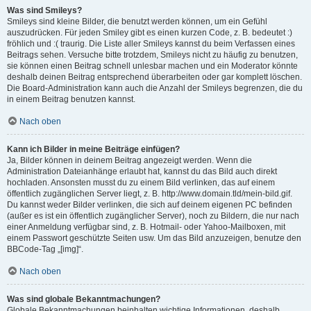
Was sind Smileys?
Smileys sind kleine Bilder, die benutzt werden können, um ein Gefühl
auszudrücken. Für jeden Smiley gibt es einen kurzen Code, z. B. bedeutet :)
fröhlich und :( traurig. Die Liste aller Smileys kannst du beim Verfassen eines
Beitrags sehen. Versuche bitte trotzdem, Smileys nicht zu häufig zu benutzen,
sie können einen Beitrag schnell unlesbar machen und ein Moderator könnte
deshalb deinen Beitrag entsprechend überarbeiten oder gar komplett löschen.
Die Board-Administration kann auch die Anzahl der Smileys begrenzen, die du
in einem Beitrag benutzen kannst.
Nach oben
Kann ich Bilder in meine Beiträge einfügen?
Ja, Bilder können in deinem Beitrag angezeigt werden. Wenn die
Administration Dateianhänge erlaubt hat, kannst du das Bild auch direkt
hochladen. Ansonsten musst du zu einem Bild verlinken, das auf einem
öffentlich zugänglichen Server liegt, z. B. http://www.domain.tld/mein-bild.gif.
Du kannst weder Bilder verlinken, die sich auf deinem eigenen PC befinden
(außer es ist ein öffentlich zugänglicher Server), noch zu Bildern, die nur nach
einer Anmeldung verfügbar sind, z. B. Hotmail- oder Yahoo-Mailboxen, mit
einem Passwort geschützte Seiten usw. Um das Bild anzuzeigen, benutze den
BBCode-Tag „[img]“.
Nach oben
Was sind globale Bekanntmachungen?
Globale Bekanntmachungen beinhalten wichtige Informationen, deshalb