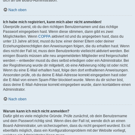
dich an die Board-Administration.
Nach oben
Ich habe mich registriert, kann mich aber nicht anmelden!
Überprüfe zuerst, ob du den richtigen Benutzernamen und das richtige
Passwort eingegeben hast. Wenn diese stimmen, dann gibt es zwei
Möglichkeiten. Wenn
COPPA
aktiviert ist und du angegeben hast, dass du
unter 13 Jahre alt bist, musst du bzw. einer deiner Eltern oder deiner
Erziehungsberechtigten den Anweisungen folgen, die du erhalten hast. Wenn
dies nicht der Fall ist, muss dein Benutzerkonto vielleicht aktiviert werden. Bei
einigen Boards müssen alle neu angemeldeten Mitglieder erst freigeschaltet
werden – entweder musst du dies selbst erledigen oder ein Administrator. Bei
der Registrierung wurde dir mitgeteilt, ob eine Aktivierung nötig ist oder nicht.
Wenn du eine E-Mail erhalten hast, folge den dort enthaltenen Anweisungen.
Ansonsten prüfe, ob du deine E-Mail-Adresse korrekt eingegeben hast oder
die E-Mail von einem Spam-Filter blockiert wurde. Wenn du dir sicher bist,
dass deine E-Mail-Adresse korrekt eingegeben wurde, dann kontaktiere einen
Administrator.
Nach oben
Warum kann ich mich nicht anmelden?
Dafür gibt es viele mögliche Gründe. Prüfe zunächst, ob dein Benutzername
und dein Passwort richtig sind. Wenn dies der Fall ist, wende dich an einen
Board-Administrator, um sicherzugehen, dass du nicht gesperrt wurdest. Es ist
ebenfalls möglich, dass ein Konfigurationsproblem mit der Website vorliegt,