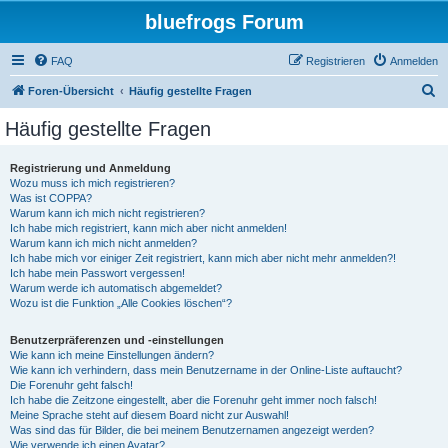
bluefrogs Forum
FAQ
Registrieren
Anmelden
S
Foren-Übersicht
Häufig gestellte Fragen
u
Häufig gestellte Fragen
c
h
Registrierung und Anmeldung
Wozu muss ich mich registrieren?
e
Was ist COPPA?
Warum kann ich mich nicht registrieren?
Ich habe mich registriert, kann mich aber nicht anmelden!
Warum kann ich mich nicht anmelden?
Ich habe mich vor einiger Zeit registriert, kann mich aber nicht mehr anmelden?!
Ich habe mein Passwort vergessen!
Warum werde ich automatisch abgemeldet?
Wozu ist die Funktion „Alle Cookies löschen“?
Benutzerpräferenzen und -einstellungen
Wie kann ich meine Einstellungen ändern?
Wie kann ich verhindern, dass mein Benutzername in der Online-Liste auftaucht?
Die Forenuhr geht falsch!
Ich habe die Zeitzone eingestellt, aber die Forenuhr geht immer noch falsch!
Meine Sprache steht auf diesem Board nicht zur Auswahl!
Was sind das für Bilder, die bei meinem Benutzernamen angezeigt werden?
Wie verwende ich einen Avatar?