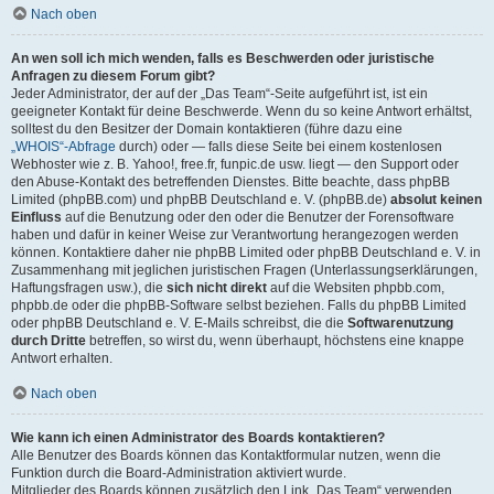
Nach oben
An wen soll ich mich wenden, falls es Beschwerden oder juristische
Anfragen zu diesem Forum gibt?
Jeder Administrator, der auf der „Das Team“-Seite aufgeführt ist, ist ein
geeigneter Kontakt für deine Beschwerde. Wenn du so keine Antwort erhältst,
solltest du den Besitzer der Domain kontaktieren (führe dazu eine
„WHOIS“-Abfrage
durch) oder — falls diese Seite bei einem kostenlosen
Webhoster wie z. B. Yahoo!, free.fr, funpic.de usw. liegt — den Support oder
den Abuse-Kontakt des betreffenden Dienstes. Bitte beachte, dass phpBB
Limited (phpBB.com) und phpBB Deutschland e. V. (phpBB.de)
absolut keinen
Einfluss
auf die Benutzung oder den oder die Benutzer der Forensoftware
haben und dafür in keiner Weise zur Verantwortung herangezogen werden
können. Kontaktiere daher nie phpBB Limited oder phpBB Deutschland e. V. in
Zusammenhang mit jeglichen juristischen Fragen (Unterlassungserklärungen,
Haftungsfragen usw.), die
sich nicht direkt
auf die Websiten phpbb.com,
phpbb.de oder die phpBB-Software selbst beziehen. Falls du phpBB Limited
oder phpBB Deutschland e. V. E-Mails schreibst, die die
Softwarenutzung
durch Dritte
betreffen, so wirst du, wenn überhaupt, höchstens eine knappe
Antwort erhalten.
Nach oben
Wie kann ich einen Administrator des Boards kontaktieren?
Alle Benutzer des Boards können das Kontaktformular nutzen, wenn die
Funktion durch die Board-Administration aktiviert wurde.
Mitglieder des Boards können zusätzlich den Link „Das Team“ verwenden.